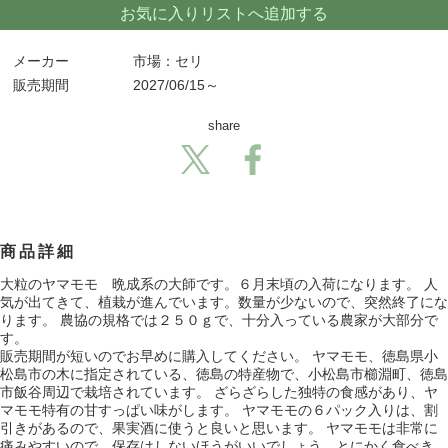
お気に入りリストへ追加する
メーカー
市場：セリ
販売期間
2027/06/15～
share
商品詳細
大粒のヤマモモ 晩成系の大師です。６月末頃の入荷になります。 人
気が出てきて、植栽が進んでいます。数量が少ないので、突然終了にな
ります。 農協の規格では２５０ｇで、十分入っている農家が大部分で
す。
販売期間が短いのでお早めに購入してください。 ヤマモモ、徳島県小
松島市の木に指定されている、徳島の特産物で、小松島市櫛淵町、徳島
市飯谷周辺で栽培されています。 ざらざらした独特の食感があり、ヤ
マモモ特有の甘すっぱい味がします。 ヤマモモの６パック入りは、割
引きがあるので、果実酒に使うと良いと思います。 ヤマモモは非常に
痛みやすいので、保存はしないほうがいいでしょう。とにかく食べき