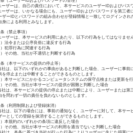
3条（ユーザーIDおよびパスワードの管理）
.ユーザーは、自己の責任において、本サービスのユーザーIDおよびパス
.ユーザーは、いかなる場合にも、ユーザーIDおよびパスワードを第三
ーザーIDとパスワードの組み合わせが登録情報と一致してログインされ
自身による利用とみなします。
4条（禁止事項）
.ユーザーは、本サービスの利用にあたり、以下の行為をしてはなりませ
1）法令または公序良俗に違反する行為
2）犯罪行為に関連する行為
3）その他、当社が不適切と判断する行為
5条（本サービスの提供の停止等）
.当社は、以下のいずれかの事由があると判断した場合、ユーザーに事前
供を停止または中断することができるものとします。
1）本サービスにかかるコンピュータシステムの保守点検または更新を
2）その他、当社が本サービスの提供が困難と判断した場合
.当社は、本サービスの提供の停止または中断により、ユーザーまたは第
由を問わず一切の責任を負わないものとします。
6条（利用制限および登録抹消）
.当社は、以下の場合には、事前の通知なく、ユーザーに対して、本サー
ザーとしての登録を抹消することができるものとします。
1）本規約のいずれかの条項に違反した場合
2）その他、当社が本サービスの利用を適当でないと判断した場合
.当社は、本条に基づき当社が行った行為によりユーザーに生じた損害に