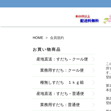
HOME
会員規約
お買い物商品
産地直送：すだち－クール便
こ
供
業務用すだち：クール便
す
登
種無しすだち １ｋｇ箱
第
本
産地直送：すだち－普通便
入：クール便
第
登
業務用すだち：普通便