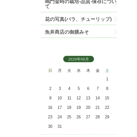
鳴門金時の栽培-品質-保存につい
て
花の写真(バラ、チューリップ)
魚井商店の御膳みそ
2026年08月
日
月
火
水
木
金
土
1
2
3
4
5
6
7
8
9
10
11
12
13
14
15
16
17
18
19
20
21
22
23
24
25
26
27
28
29
30
31