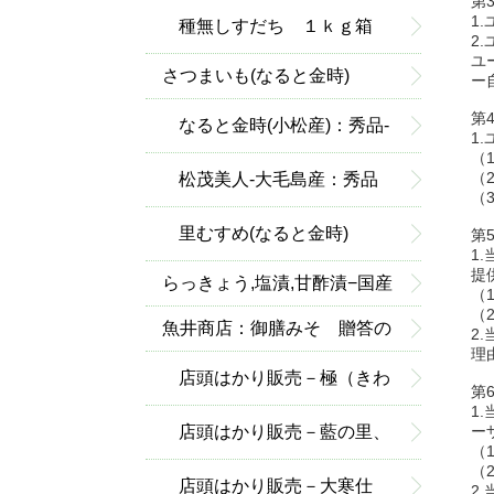
第
1
種無しすだち １ｋｇ箱
2
ユ
さつまいも(なると金時)
入：普通便
ー
第
なると金時(小松産)：秀品-
1
（
優品
（
松茂美人-大毛島産：秀品
（
里むすめ(なると金時)
第
1
提
らっきょう,塩漬,甘酢漬−国産
（
（
(鳴門産)
魚井商店：御膳みそ 贈答の
2
理
詰合せ
店頭はかり販売－極（きわ
第
1
み）御膳みそ
店頭はかり販売－藍の里、
ー
（
（
白みそ
店頭はかり販売－大寒仕
2