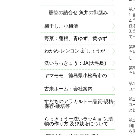
第
込、昆布みそ 大寒二年込み-
贈答の詰合せ 魚井の御膳み
1
2
任
梅干し、小梅漬
１ｋｇ当り
そ
3
て
野菜：蓮根、青ゆず、黄ゆず
第
わかめ-レンコン-新しょうが
当
し
洗いらっきょう：JA(大毛島)
第
当
－有機栽培(無農薬)
ヤマモモ：徳島県小松島市の
第
特産品です
古来ホーム：会社案内
ユ
第
すだちのアラカルトー品質-規格-
ユ
保存-栽培等
と
らっきょうー洗いラッキョウ,漬
第
物の作り方,及び栽培について
利
を