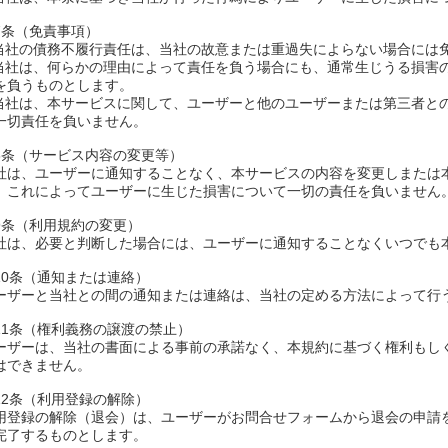
7条（免責事項）
.当社の債務不履行責任は、当社の故意または重過失によらない場合には
.当社は、何らかの理由によって責任を負う場合にも、通常生じうる損害
を負うものとします。
.当社は、本サービスに関して、ユーザーと他のユーザーまたは第三者と
一切責任を負いません。
8条（サービス内容の変更等）
社は、ユーザーに通知することなく、本サービスの内容を変更しまたは
、これによってユーザーに生じた損害について一切の責任を負いません
9条（利用規約の変更）
社は、必要と判断した場合には、ユーザーに通知することなくいつでも
10条（通知または連絡）
ーザーと当社との間の通知または連絡は、当社の定める方法によって行
11条（権利義務の譲渡の禁止）
ーザーは、当社の書面による事前の承諾なく、本規約に基づく権利もし
はできません。
12条（利用登録の解除）
用登録の解除（退会）は、ユーザーがお問合せフォームから退会の申請
完了するものとします。