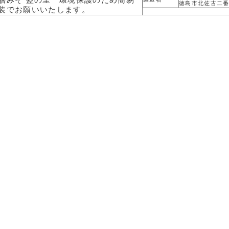
膳みそ 藍の里 環境保護のため簡易
徳島市北佐古二番
装でお願いいたします。