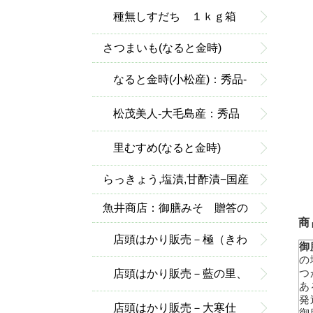
種無しすだち １ｋｇ箱
さつまいも(なると金時)
入：普通便
なると金時(小松産)：秀品-
優品
松茂美人-大毛島産：秀品
里むすめ(なると金時)
らっきょう,塩漬,甘酢漬−国産
(鳴門産)
魚井商店：御膳みそ 贈答の
商
詰合せ
店頭はかり販売－極（きわ
御
の
み）御膳みそ
店頭はかり販売－藍の里、
つ
あ
発
白みそ
店頭はかり販売－大寒仕