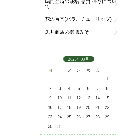
鳴門金時の栽培-品質-保存につい
て
花の写真(バラ、チューリップ)
魚井商店の御膳みそ
2026年08月
日
月
火
水
木
金
土
1
2
3
4
5
6
7
8
9
10
11
12
13
14
15
16
17
18
19
20
21
22
23
24
25
26
27
28
29
30
31