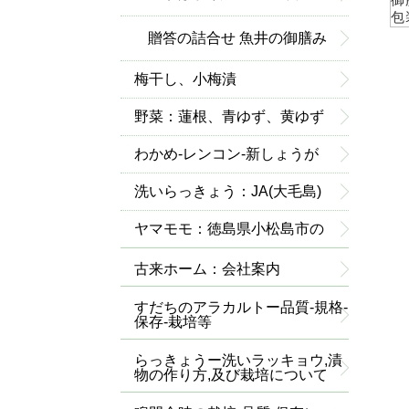
御
包
込、昆布みそ 大寒二年込み-
贈答の詰合せ 魚井の御膳み
梅干し、小梅漬
１ｋｇ当り
そ
野菜：蓮根、青ゆず、黄ゆず
わかめ-レンコン-新しょうが
洗いらっきょう：JA(大毛島)
－有機栽培(無農薬)
ヤマモモ：徳島県小松島市の
特産品です
古来ホーム：会社案内
すだちのアラカルトー品質-規格-
保存-栽培等
らっきょうー洗いラッキョウ,漬
物の作り方,及び栽培について