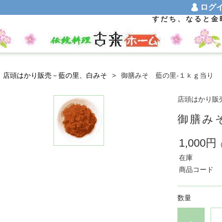
ロ
すだち、なると金
店頭はかり販売－藍の里、白みそ
御膳みそ 藍の里-１ｋｇ当り
店頭はかり販
御膳み
1,000円
在庫
商品コード
数量
-