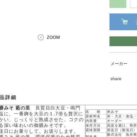
ZOOM
メーカー
share
品詳細
膳みそ 藍の里
良質目白大豆・鳴門
名 称
米みそ
塩に、一番麹を大豆の１.7倍も贅沢に
原材料名
米・大豆・食塩
かい、じっくりと熟成させた、コクの
内容量
オーダー
る深い味わいの御膳みそです。
保存方法
高温を避け、暗
賞味期限
発送日（製造日）
送日にお量りして、お送りします。
株式会社 魚井
製造者