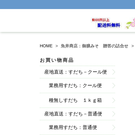
HOME
魚井商店：御膳みそ 贈答の詰合せ
お買い物商品
産地直送：すだち－クール便
業務用すだち：クール便
種無しすだち １ｋｇ箱
産地直送：すだち－普通便
入：クール便
業務用すだち：普通便