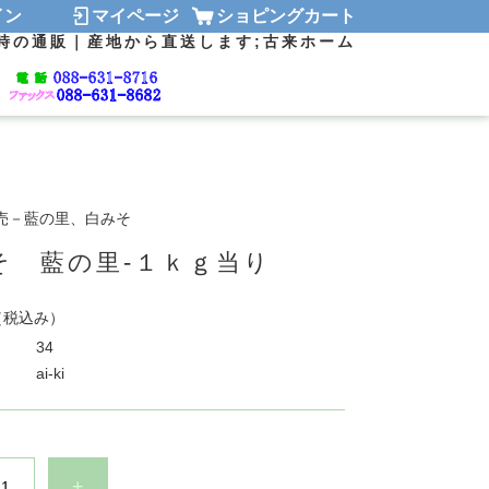
グイン
マイページ
ショピングカート
時の通販｜産地から直送します;古来ホーム
売－藍の里、白みそ
そ 藍の里-１ｋｇ当り
（税込み）
34
ai-ki
+