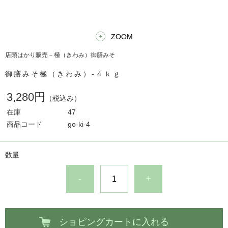
ZOOM
店頭はかり販売－極（きわみ）御膳みそ
御膳みそ極（きわみ）-４ｋｇ
3,280円
（税込み）
在庫
47
商品コード
go-ki-4
数量
-
+
ショピングカートに入れる