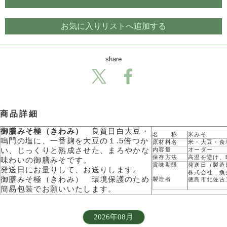
お気に入りリストへ追加する
share
商品詳細
御膳みそ極（きわみ）
良質目白大豆・
名 称
米みそ
鳴門の塩に、一番麹を大豆の１.5倍つか
原材料名
米・大豆・食
い、じっくりと熟成させた、まろやかな
内容量
オーダー
保存方法
高温を避け、
味わいの御膳みそです。
賞味期限
発送日（製造
発送日にお量りして、お送りします。
株式会社 魚
御膳みそ極（きわみ） 環境保護のため
製造者
徳島市北佐古
簡易包装でお願いいたします。
2026年08月