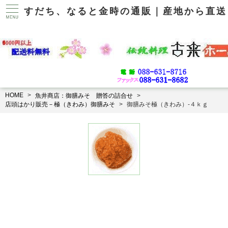
すだち、なると金時の通販｜産地から直送
HOME
魚井商店：御膳みそ 贈答の詰合せ
店頭はかり販売－極（きわみ）御膳みそ
御膳みそ極（きわみ）-４ｋｇ