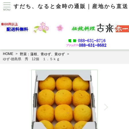
すだち、なると金時の通販｜産地から直送
HOME
野菜：蓮根、青ゆず、黄ゆず
ゆず-徳島県 秀 12個 １．５ｋｇ